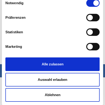
Über uns
Notwendig
Branchen
Newsletter
Präferenzen
Kontakt
Statistiken
Sie haben noch Fragen?
Marketing
Rufen Sie uns an
09401
9208 - 0
Alle zulassen
Downloads
Auswahl erlauben
In Kürze finden Sie hier Downloads zu vielen
relevanten Themen.
Kontaktieren Sie uns
Ablehnen
09401 9208 - 0
Datenschutz
Impressum