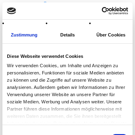
Steuerberatung
Wirtschaftsprüfung
Künstliche
Zustimmung
Details
Über Cookies
Intelligenz
Maschinelles
Diese Webseite verwendet Cookies
Lernen
Wir verwenden Cookies, um Inhalte und Anzeigen zu
Covid 19 Spezial
personalisieren, Funktionen für soziale Medien anbieten
zu können und die Zugriffe auf unsere Website zu
Digitalisierung im
analysieren. Außerdem geben wir Informationen zu Ihrer
Rechnungswesen
Verwendung unserer Website an unsere Partner für
soziale Medien, Werbung und Analysen weiter. Unsere
Blog
Partner führen diese Informationen möglicherweise mit
Downloads
weiteren Daten zusammen, die Sie ihnen bereitgestellt
haben oder die sie im Rahmen Ihrer Nutzung der Dienste
Karriere
gesammelt haben.
Einwilligungsauswahl